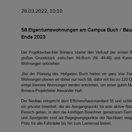
28.03.2022, 10:10
58 Eigentumswohnungen am Campus Buch / Bausta
Ende 2023
Der Projektentwickler Bonava startet den Verkauf der erste
großen Grundstück zwischen Alt-Buch (Nr. 44-46) und Karo
Wohnungen entstehen.
„Bei der Planung des Hofgarten Buch hatten wir ganz klar Fam
Wohnungen planen wir daher nur noch 58, dafür mit bis zu 120 Q
einige kleinere Wohnungen werden entstehen, um einen guten Mix 
Bonava-Projektleiter Alexander Haß.
Der Neubau entspricht dem Effizienzhausstandard 55 und schli
ein privater Innenhof, der als Ausgangspunkt für eine aktive Nac
Bereich geben, in dem die künftigen Bewohner gemeinsam Gemü
und Spielgeräte sind als Begegnungspunkte der Nachbarn eing
Platz für alle Fahrräder bis hin zum Lastenrad bieten.