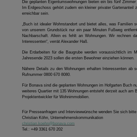
Die geplanten Eigentumswohnungen bieten ein bis fünf Zimmer 
Im Erdgeschoss gehört zudem ein kleiner privater Gartenanteil
erreichbar sein.
„Buch ist idealer Wohnstandort und bietet alles, was Familien 
von unserem Grundstück nur ein paar Minuten Fußweg entfernt.
Nachbarschaft. Allein es fehlt an Wohnungen. Wir rechnen d
Interessenten“, verrät Alexander Haß.
Die Erdarbeiten für die Baugrube werden voraussichtlich im 
Jahresende 2023 sollen die ersten Bewohner einziehen können.
Nähere Details zu den Wohnungen erhalten Interessenten ab so
Rufnummer 0800 670 8080.
Für Bonava sind die geplanten Wohnungen im Hofgarten Buch nur
weiteres Quartier mit 135 Wohnungen entsteht derzeit auch am Ba
Projektentwickler für Wohnimmobilien.
Für Presseanfragen und Interviewwünsche wenden Sie sich bitte
Christian Köhn, Unternehmenskommunikation
christian.koehn@bonava.com
Tel.: +49 3361 670 202