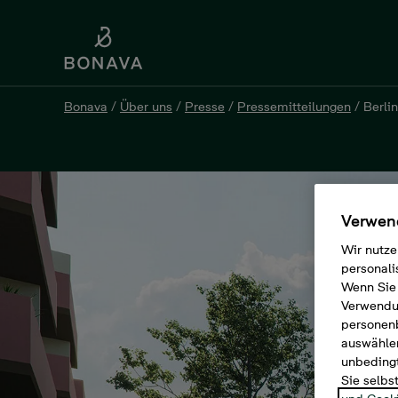
Bonava
/
Über uns
/
Presse
/
Pressemitteilungen
/
Berli
Verwend
Wir nutze
personali
Wenn Sie 
Verwendun
personen
auswählen
unbedingt
Sie selbs