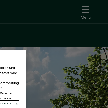
Menü
mieren und
ezeigt wird.
Verarbeitung
n“
 Website
tscheiden
tzerklärung