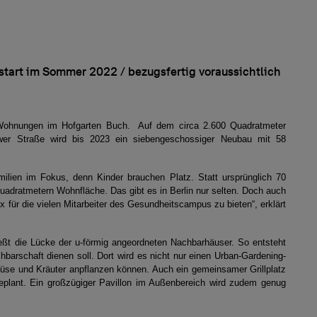
rt im Sommer 2022 / bezugsfertig voraussichtlich
n Wohnungen im Hofgarten Buch. Auf dem circa 2.600 Quadratmeter
wer Straße wird bis 2023 ein siebengeschossiger Neubau mit 58
ilien im Fokus, denn Kinder brauchen Platz. Statt ursprünglich 70
uadratmetern Wohnfläche. Das gibt es in Berlin nur selten. Doch auch
für die vielen Mitarbeiter des Gesundheitscampus zu bieten“, erklärt
eßt die Lücke der u-förmig angeordneten Nachbarhäuser. So entsteht
hbarschaft dienen soll. Dort wird es nicht nur einen Urban-Gardening-
se und Kräuter anpflanzen können. Auch ein gemeinsamer Grillplatz
eplant. Ein großzügiger Pavillon im Außenbereich wird zudem genug