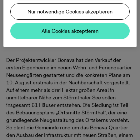
18.08.2022, 09:00
Nur notwendige Cookies akzeptieren
46 Doppel- und Einfamilienhäuser + 15 Ferienhäuser
Alle Cookies akzeptieren
/ Baustart noch in diesem Jahr /erste Familien sollen
2023 einziehen
Der Projektentwickler Bonava hat den Verkauf der
ersten Eigenheime im neuen Wohn- und Ferienquartier
Neuseengärten gestartet und die konkreten Pläne am
10. August erstmals in der Nachbarschaft vorgestellt.
Auf einem mehr als drei Hektar großen Areal in
unmittelbarer Nähe zum Störmthaler See sollen
insgesamt 61 Häuser entstehen. Die Siedlung ist Teil
des Bebauungsplans „Ortsmitte Störmthal“, der eine
grundlegende Neugestaltung des Ortskerns vorsieht.
So plant die Gemeinde rund um das Bonava-Quartier
den Ausbau der Infrastruktur mit neuen Straßen, einem