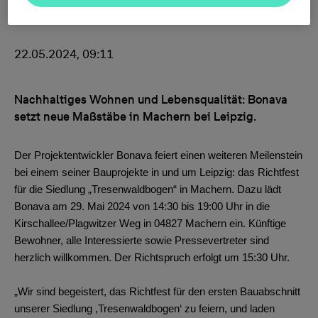
22.05.2024, 09:11
Nachhaltiges Wohnen und Lebensqualität: Bonava
setzt neue Maßstäbe in Machern bei Leipzig.
Der Projektentwickler Bonava feiert einen weiteren Meilenstein
bei einem seiner Bauprojekte in und um Leipzig: das Richtfest
für die Siedlung „Tresenwaldbogen“ in Machern.
Dazu lädt
Bonava am 29. Mai 2024 von 14:30 bis 19:00 Uhr in die
Kirschallee/Plagwitzer Weg in 04827 Machern ein. Künftige
Bewohner, alle Interessierte sowie Pressevertreter sind
herzlich willkommen
.
Der Richtspruch erfolgt um 15:30 Uhr.
„Wir sind begeistert, das Richtfest für den ersten Bauabschnitt
unserer Siedlung ,Tresenwaldbogen‘ zu feiern, und laden