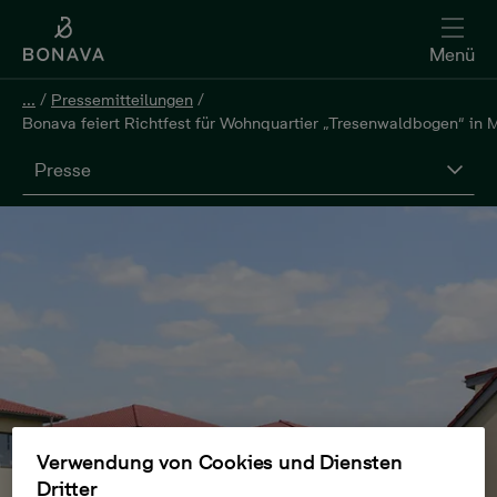
Menü
...
/
Pressemitteilungen
/
Bonava feiert Richtfest für Wohnquartier „Tresenwaldbogen“ in
Presse
Verwendung von Cookies und Diensten
Dritter