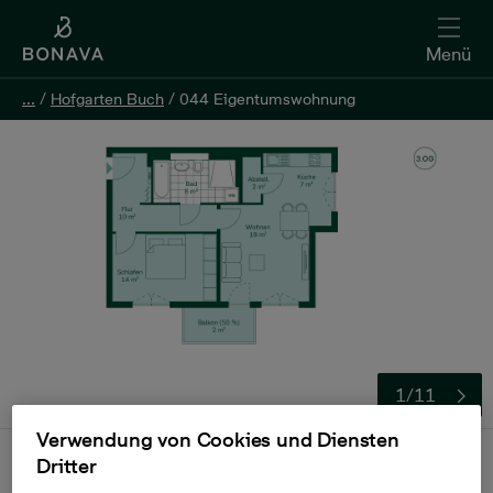
Menü
...
...
/
/
Hofgarten Buch
Hofgarten Buch
/
/
044 Eigentumswohnung
044 Eigentumswohnung
1/11
Verwendung von Cookies und Diensten
Dritter
Verkauft