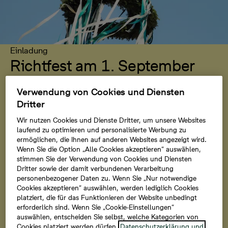
Einladung
Richtfest am 1. September
2026
Verwendung von Cookies und Diensten
Dritter
Feiern Sie mit uns von 14 bis 18 Uhr das Richtfest und
erleben Sie den Baufortschritt unseres Wohnquartiers
Wir nutzen Cookies und Dienste Dritter, um unsere Websites
aus nächster Nähe. Vom bereits bezogenen Zuhause
laufend zu optimieren und personalisierte Werbung zu
ermöglichen, die Ihnen auf anderen Websites angezeigt wird.
über Häuser im Innenausbau bis zu künftigen
Wenn Sie die Option „Alle Cookies akzeptieren“ auswählen,
Bauabschnitten wird die Entwicklung des Quartiers
stimmen Sie der Verwendung von Cookies und Diensten
sichtbar. Wir freuen uns auf Ihren Besuch!
Dritter sowie der damit verbundenen Verarbeitung
personenbezogener Daten zu. Wenn Sie „Nur notwendige
Cookies akzeptieren“ auswählen, werden lediglich Cookies
platziert, die für das Funktionieren der Website unbedingt
Anmeldung
erforderlich sind. Wenn Sie „Cookie-Einstellungen“
auswählen, entscheiden Sie selbst, welche Kategorien von
Cookies platziert werden dürfen.
Datenschutzerklärung und