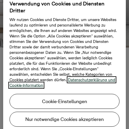
Verwendung von Cookies und Diensten
Dritter
Wir nutzen Cookies und Dienste Dritter, um unsere Websites
laufend zu optimieren und personalisierte Werbung zu
ermöglichen, die Ihnen auf anderen Websites angezeigt wird.
Wenn Sie die Option „Alle Cookies akzeptieren“ auswählen,
stimmen Sie der Verwendung von Cookies und Diensten
Dritter sowie der damit verbundenen Verarbeitung
personenbezogener Daten zu. Wenn Sie „Nur notwendige
Cookies akzeptieren“ auswählen, werden lediglich Cookies
Skandi Chic
platziert, die für das Funktionieren der Website unbedingt
erforderlich sind. Wenn Sie „Cookie-Einstellungen“
auswählen, entscheiden Sie selbst, welche Kategorien von
Cookies platziert werden dürfen.
Datenschutzerklärung und
Sie sind auf der Suche nach dem perfekten
Cookie-Information
Look für Ihr neues Zuhause? Wenn Sie klare
Formen, helles Holz und leichte Farben mögen,
Cookie-Einstellungen
ist skandinavisches Design genau das Richtige
für Sie.
Nur notwendige Cookies akzeptieren
Bevor Sie beginnen, die Räume Ihrer neuen Immobilie