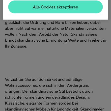
zu gestalten, sollten Sie sich überlegen, welcher
Alle Cookies akzeptieren
Einrichtungsstil am besten zu Ihnen passt.
Skandinavisches Design macht vor allem Menschen
glücklich, die Ordnung und klare Linien lieben, dabei
aber nicht auf warme, natürliche Materialien verzichten
wollen. Nach dem Vorbild der Natur Skandinaviens
bringt skandinavische Einrichtung Weite und Freiheit in
Ihr Zuhause.
Verzichten Sie auf Schnörkel und auffällige
Wohnaccessoires, die sich in den Vordergrund
drängen. Der skandinavische Stil besticht durch
schlichte Formen und ein geradliniges Design.
Klassische, elegante Formen sorgen bei
skandinavischen Möbeln für Leichtigkeit. Skandinavier