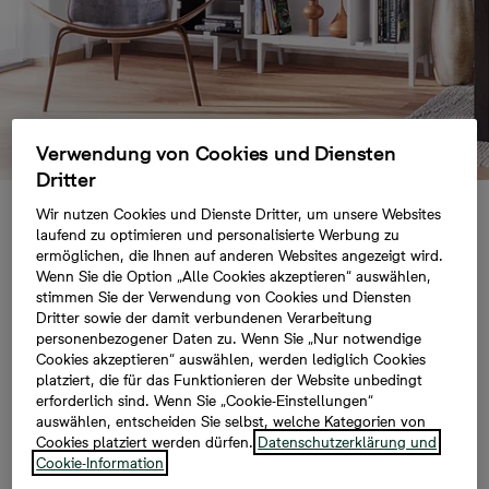
Verwendung von Cookies und Diensten
Dritter
Wir nutzen Cookies und Dienste Dritter, um unsere Websites
Wohnfläche
laufend zu optimieren und personalisierte Werbung zu
ermöglichen, die Ihnen auf anderen Websites angezeigt wird.
Wenn Sie die Option „Alle Cookies akzeptieren“ auswählen,
stimmen Sie der Verwendung von Cookies und Diensten
Dritter sowie der damit verbundenen Verarbeitung
Egal wie Sie Ihre Wohnsituation in Zukunft
personenbezogener Daten zu. Wenn Sie „Nur notwendige
gestalten möchten, wir zeigen Ihnen, welche
Cookies akzeptieren“ auswählen, werden lediglich Cookies
grundlegenden Überlegungen zur Wohnfläche
platziert, die für das Funktionieren der Website unbedingt
Sie auf jeden Fall anstellen sollten.
erforderlich sind. Wenn Sie „Cookie-Einstellungen“
auswählen, entscheiden Sie selbst, welche Kategorien von
Cookies platziert werden dürfen.
Datenschutzerklärung und
Wenn Sie sich eine neue Immobilie zulegen, ist die
Cookie-Information
Wohnfläche ein wesentliches Entscheidungsmerkmal.