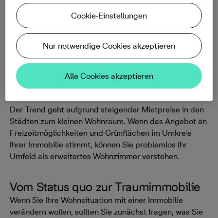
Sind Sie eher Minimalist und fühlen sich auf wenigen
Cookie-Einstellungen
Quadratmetern wohl oder möchten Sie auf keinen Fall
auf Annehmlichkeiten wie einen begehbaren
Kleiderschrank und mehrere Badezimmer verzichten?
Nur notwendige Cookies akzeptieren
Alle Cookies akzeptieren
Der Trend geht aufgrund steigender Mietpreise in den
Städten zum kleinen Wohnraum. Wenn das Angebot an
Freizeitmöglichkeiten und Grünflächen im Umkreis
Ihrer Immobilie stimmt, können Sie problemlos Ihr
Umfeld als erweitertes Wohnzimmer verstehen.
Vom Status quo zur Traumimmobilie
Wenn Sie Ihre Wohnsituation mit einer Immobilie
verändern wollen, sollten Sie zunächst fragen, was Sie