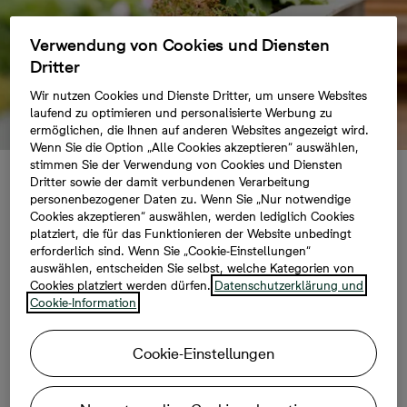
Verwendung von Cookies und Diensten
Dritter
Wir nutzen Cookies und Dienste Dritter, um unsere Websites
laufend zu optimieren und personalisierte Werbung zu
ermöglichen, die Ihnen auf anderen Websites angezeigt wird.
Wenn Sie die Option „Alle Cookies akzeptieren“ auswählen,
stimmen Sie der Verwendung von Cookies und Diensten
Dritter sowie der damit verbundenen Verarbeitung
Gartengestaltung
personenbezogener Daten zu. Wenn Sie „Nur notwendige
Cookies akzeptieren“ auswählen, werden lediglich Cookies
platziert, die für das Funktionieren der Website unbedingt
erforderlich sind. Wenn Sie „Cookie-Einstellungen“
In jedem Land nimmt die Gartengestaltung eine
auswählen, entscheiden Sie selbst, welche Kategorien von
Cookies platziert werden dürfen.
Datenschutzerklärung und
ganz besondere Stellung ein. Wir stellen Ihnen
Cookie-Information
die beliebtesten Designs aus aller Welt kurz vor.
Cookie-Einstellungen
Ob zur Erholung oder zum Anbau von Nutzpflanzen – in
jedem Land der Welt nimmt der Garten und damit die
Gartengestaltung eine ganz besondere Stellung ein.