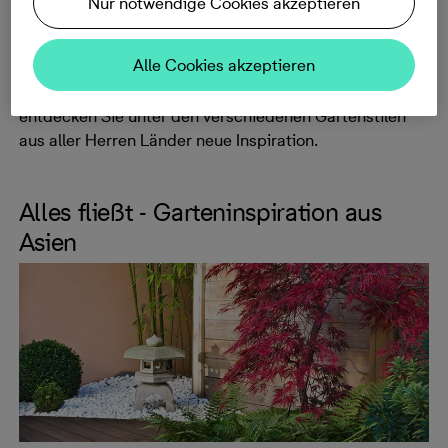
Nur notwendige Cookies akzeptieren
Zudem hat wohl jedes Land seinen ganz eigenen
Gartenstil, bei dem typische Pflanzen und Gartendeko
Alle Cookies akzeptieren
jeweils einen ganz eigenen Charakter erzeugen. Sie
suchen nach Ideen für Ihren eigenen Garten? Vielleicht
entdecken Sie unter den verschiedenen Gartenstilen
aus aller Herren Länder neue Inspiration.
Alles fließt - Garteninspiration aus
Asien