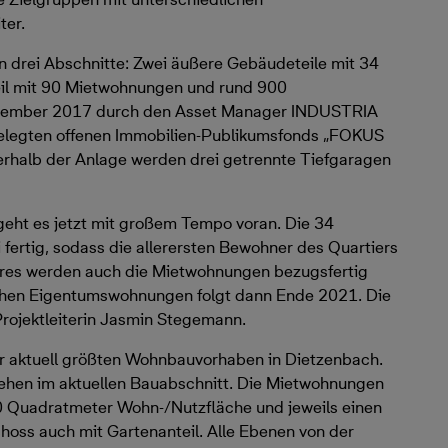
ter.
n drei Abschnitte: Zwei äußere Gebäudeteile mit 34
il mit 90 Mietwohnungen und rund 900
ovember 2017 durch den Asset Manager INDUSTRIA
legten offenen Immobilien-Publikumsfonds „FOKUS
lb der Anlage werden drei getrennte Tiefgaragen
r geht es jetzt mit großem Tempo voran. Die 34
ertig, sodass die allerersten Bewohner des Quartiers
hres werden auch die Mietwohnungen bezugsfertig
tlichen Eigentumswohnungen folgt dann Ende 2021. Die
Projektleiterin Jasmin Stegemann.
r aktuell größten Wohnbauvorhaben in Dietzenbach.
ehen im aktuellen Bauabschnitt. Die Mietwohnungen
110 Quadratmeter Wohn-/Nutzfläche und jeweils einen
choss auch mit Gartenanteil. Alle Ebenen von der