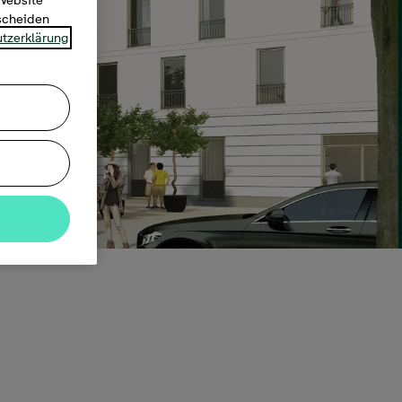
 Website
tscheiden
tzerklärung