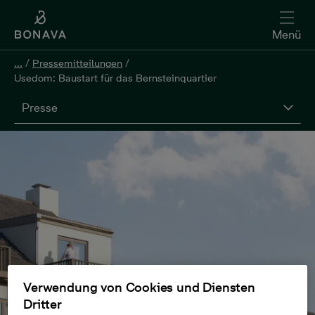
Menü
...
/
Pressemitteilungen
/
Usedom: Baustart für das Bernsteinquartier
Presse
Verwendung von Cookies und Diensten
Dritter