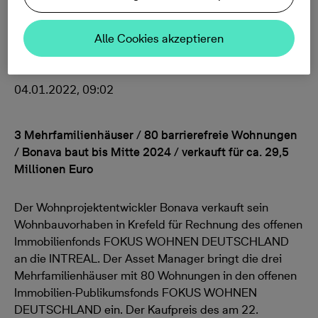
WOHNEN
Alle Cookies akzeptieren
04.01.2022, 09:02
3 Mehrfamilienhäuser / 80 barrierefreie Wohnungen
/ Bonava baut bis Mitte 2024 / verkauft für ca. 29,5
Millionen Euro
Der Wohnprojektentwickler Bonava verkauft sein
Wohnbauvorhaben in Krefeld für Rechnung des offenen
Immobilienfonds FOKUS WOHNEN DEUTSCHLAND
an die INTREAL. Der Asset Manager bringt die drei
Mehrfamilienhäuser mit 80 Wohnungen in den offenen
Immobilien-Publikumsfonds FOKUS WOHNEN
DEUTSCHLAND ein. Der Kaufpreis des am 22.