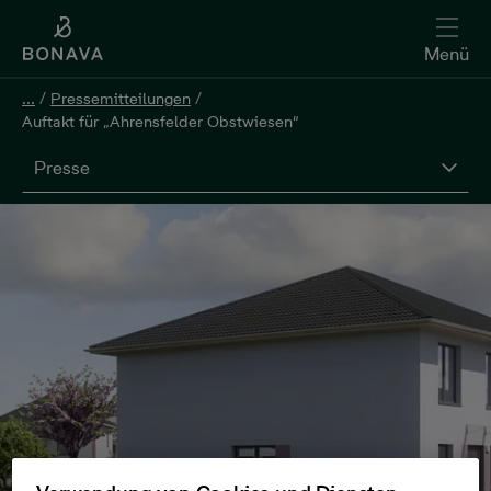
Menü
...
/
Pressemitteilungen
/
Auftakt für „Ahrensfelder Obstwiesen“
Presse