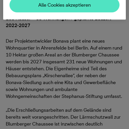
Alle Cookies akzeptieren
Bonava plant Neubauquartier am Blumberger Damm /
168 Häuser + 63 Wohnungen / geplante Bauzeit
2022-2027
Der Projektentwickler Bonava plant eine neues
Wohnquartier in Ahrensfelde bei Berlin. Auf einem rund
10 Hektar großen Areal an der Blumberger Chaussee
werden bis 2027 insgesamt 231 neue Wohnungen und
Häuser entstehen. Die Eigenheime sind Teil des
Bebauungsplans „Kirschenallee“, der neben der
Bonava-Siedlung auch eine Kita und Gewerbefläche
sowie Wohnungen und ambulante
Wohngemeinschaften der Stephanus-Stiftung umfasst.
„Die Erschließungsarbeiten auf dem Gelände sind
bereits weit vorangeschritten. Der Lärmschutzwall zur
Blumberger Chaussee ist inzwischen deutlich