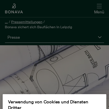
Menü
...
/
Pressemitteilungen
/
Bonava sichert sich Bauflächen in Leipzig
Presse
Verwendung von Cookies und Diensten
Dritter