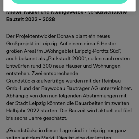
Portitz geplant / Quartiersmix mit Angeboten für
Mieter, Käufer und Kleingewerbe / voraussichtliche
Bauzeit 2022 – 2028
Der Projektentwickler Bonava plant ein neues
Großprojekt in Leipzig. Auf einem circa 6 Hektar
großen Areal im „Wohngebiet Leipzig-Portitz Süd“,
auch bekannt als „Parkstadt 2000“, sollen nach ersten
Entwürfen rund 300 neue Häuser und Wohnungen
entstehen. Zwei entsprechende
Grundstückskaufverträge wurden mit der Reinbau
GmbH und der Baywobau Bauträger AG unterzeichnet.
Abhängig von den nun folgenden Abstimmungen mit
der Stadt Leipzig könnten die Bauarbeiten im zweiten
Halbjahr 2022 starten. Die Bauzeit wird aktuell auf fünf
bis sechs Jahre geschätzt.
„Grundstücke in dieser Lage sind in Leipzig nur ganz
selten auf dem Markt. Dies ist eine der letzten