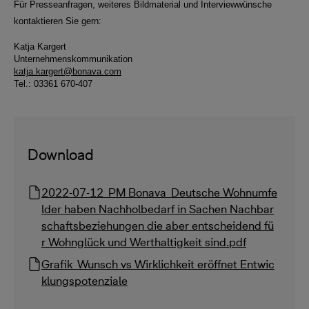
Für Presseanfragen, weiteres Bildmaterial und Interviewwünsche
kontaktieren Sie gern:
Katja Kargert
Unternehmenskommunikation
katja.kargert@bonava.com
Tel.: 03361 670-407
Download
2022-07-12_PM Bonava_Deutsche Wohnumfe
lder haben Nachholbedarf in Sachen Nachbar
schaftsbeziehungen die aber entscheidend fü
r Wohnglück und Werthaltigkeit sind.pdf
Grafik_Wunsch vs Wirklichkeit eröffnet Entwic
klungspotenziale