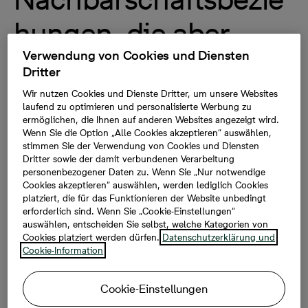
hungen, die aber
Verwendung von Cookies und Diensten
entscheidend für
Dritter
Wohnglück und
Wir nutzen Cookies und Dienste Dritter, um unsere Websites
laufend zu optimieren und personalisierte Werbung zu
ermöglichen, die Ihnen auf anderen Websites angezeigt wird.
Werthaltigkeit sind
Wenn Sie die Option „Alle Cookies akzeptieren“ auswählen,
stimmen Sie der Verwendung von Cookies und Diensten
Dritter sowie der damit verbundenen Verarbeitung
personenbezogener Daten zu. Wenn Sie „Nur notwendige
Cookies akzeptieren“ auswählen, werden lediglich Cookies
12.07.2022, 10:00
platziert, die für das Funktionieren der Website unbedingt
erforderlich sind. Wenn Sie „Cookie-Einstellungen“
auswählen, entscheiden Sie selbst, welche Kategorien von
Wohnstudie „Happy Quest 3.0“ – repräsentative
Cookies platziert werden dürfen.
Datenschutzerklärung und
Umfrage mit mehr als 6.500 Teilnehmern // Deutsche
Cookie-Information
fast so wohnglücklich wie Skandinavier // Deutsche
wünschen sich Sauberkeit, Sicherheit und eine gute
Cookie-Einstellungen
Atmosphäre // Je mehr Nachbarschaftsinteraktion,