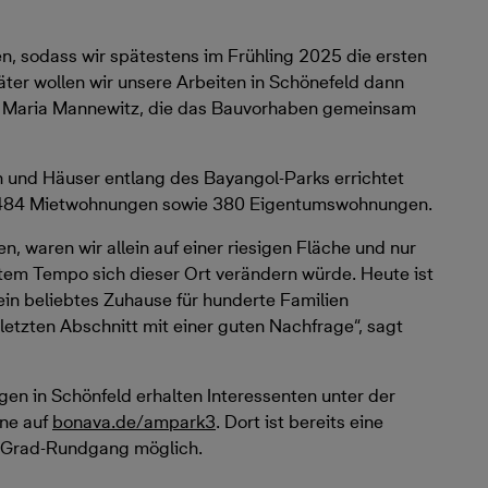
en, sodass wir spätestens im Frühling 2025 die ersten
ter wollen wir unsere Arbeiten in Schönefeld dann
rin Maria Mannewitz, die das Bauvorhaben gemeinsam
und Häuser entlang des Bayangol-Parks errichtet
r, 484 Mietwohnungen sowie 380 Eigentumswohnungen.
n, waren wir allein auf einer riesigen Fläche und nur
ntem Tempo sich dieser Ort verändern würde. Heute ist
ein beliebtes Zuhause für hunderte Familien
letzten Abschnitt mit einer guten Nachfrage“, sagt
en in Schönfeld erhalten Interessenten unter der
ne auf
bonava.de/ampark3
. Dort ist bereits eine
0-Grad-Rundgang möglich.