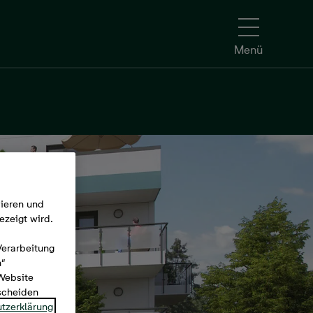
Menü
mieren und
ezeigt wird.
Verarbeitung
n“
 Website
tscheiden
tzerklärung