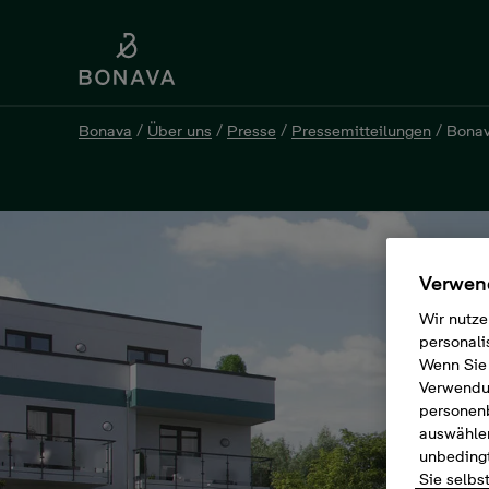
Bonava
/
Über uns
/
Presse
/
Pressemitteilungen
/
Bonav
Verwend
Wir nutze
personali
Wenn Sie 
Verwendun
personen
auswählen
unbedingt
Sie selbs