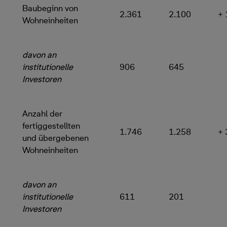
Baubeginn von
2.361
2.100
+ 
Wohneinheiten
davon an
institutionelle
906
645
Investoren
Anzahl der
fertiggestellten
1.746
1.258
+ 
und übergebenen
Wohneinheiten
davon an
institutionelle
611
201
Investoren