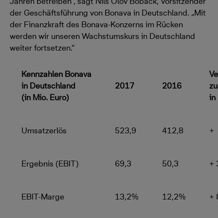
Jahren betreiben“, sagt Nils Olov Boback, Vorsitzender
der Geschäftsführung von Bonava in Deutschland. „Mit
der Finanzkraft des Bonava-Konzerns im Rücken
werden wir unseren Wachstumskurs in Deutschland
weiter fortsetzen.“
Kennzahlen Bonava
Ve
in Deutschland
2017
2016
zu
(in Mio. Euro)
in
Umsatzerlös
523,9
412,8
+
Ergebnis (EBIT)
69,3
50,3
+ 
EBIT-Marge
13,2%
12,2%
+ 