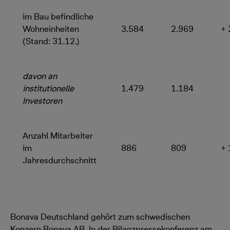
im Bau befindliche
Wohneinheiten
3.584
2.969
+ 
(Stand: 31.12.)
davon an
institutionelle
1.479
1.184
Investoren
Anzahl Mitarbeiter
im
886
809
+ 
Jahresdurchschnitt
Bonava Deutschland gehört zum schwedischen
Konzern Bonava AB. In der Bilanzpressekonferenz am