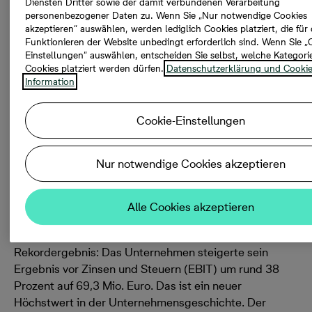
Diensten Dritter sowie der damit verbundenen Verarbeitung
personenbezogener Daten zu. Wenn Sie „Nur notwendige Cookies
akzeptieren“ auswählen, werden lediglich Cookies platziert, die für
Funktionieren der Website unbedingt erforderlich sind. Wenn Sie „
08.02.2018, 08:50
Einstellungen“ auswählen, entscheiden Sie selbst, welche Kategori
Cookies platziert werden dürfen.
Datenschutzerklärung und Cookie
Information
Rekordergebnisse bei Umsatz und EBIT / 2.412
verkaufte Wohneinheiten / weiteres Wachstum
Cookie-Einstellungen
geplant
Nur notwendige Cookies akzeptieren
Fürstenwalde
. Der Bonava-Konzern (vormals NCC)
präsentierte am 2. Februar 2018 in Stockholm seine
Jahreszahlen für 2017 und erzielte ein starkes
Alle Cookies akzeptieren
Ergebnis und eine steigende Dividende. In
Deutschland erreichte Bonava wiederholt ein
Rekordergebnis: Das Unternehmen steigerte sein
Ergebnis vor Zinsen und Steuern (EBIT) um rund 38
Prozent auf 69,3 Mio. Euro. Das ist ein neuer
Höchstwert in der Unternehmensgeschichte. Der