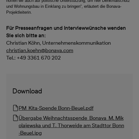
hoffen wir auch auf politische Unterstützung, um hier Denkmalschutz
und Wohnungsbau in Einklang zu bringen“, erläutert die Bonava-
Projektleiterin.
Für Presseanfragen und Interviewwünsche wenden
Sie sich bitte an:
Christian Köhn, Unternehmenskommunikation
christian.koehn@bonava.com
Tel.: +49 3361 670 202
Download
PM_Kita-Spende Bonn-Beuel.pdf
Übergabe Weihnachtsspende_Bonava_M. Mik
olajewska und T. Thorweide am Stadttor Bonn
-Beuel.jpg