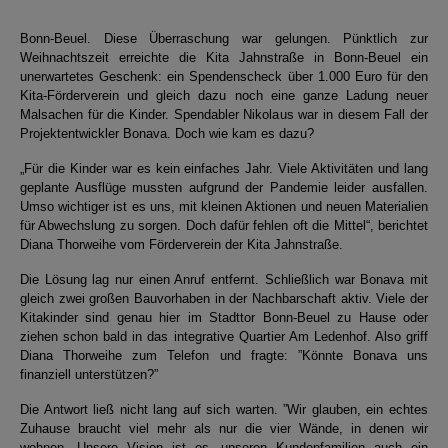
Bonn-Beuel
. Diese Überraschung war gelungen. Pünktlich zur
Weihnachtszeit erreichte die Kita Jahnstraße in Bonn-Beuel ein
unerwartetes Geschenk: ein Spendenscheck über 1.000 Euro für den
Kita-Förderverein und gleich dazu noch eine ganze Ladung neuer
Malsachen für die Kinder. Spendabler Nikolaus war in diesem Fall der
Projektentwickler Bonava. Doch wie kam es dazu?
„Für die Kinder war es kein einfaches Jahr. Viele Aktivitäten und lang
geplante Ausflüge mussten aufgrund der Pandemie leider ausfallen.
Umso wichtiger ist es uns, mit kleinen Aktionen und neuen Materialien
für Abwechslung zu sorgen. Doch dafür fehlen oft die Mittel“, berichtet
Diana Thorweihe vom Förderverein der Kita Jahnstraße.
Die Lösung lag nur einen Anruf entfernt. Schließlich war Bonava mit
gleich zwei großen Bauvorhaben in der Nachbarschaft aktiv. Viele der
Kitakinder sind genau hier im Stadttor Bonn-Beuel zu Hause oder
ziehen schon bald in das integrative Quartier Am Ledenhof. Also griff
Diana Thorweihe zum Telefon und fragte: ”Könnte Bonava uns
finanziell unterstützen?”
Die Antwort ließ nicht lang auf sich warten. ”Wir glauben, ein echtes
Zuhause braucht viel mehr als nur die vier Wände, in denen wir
wohnen. Unsere Vision ist es, unseren Kundenfamilien auch ein