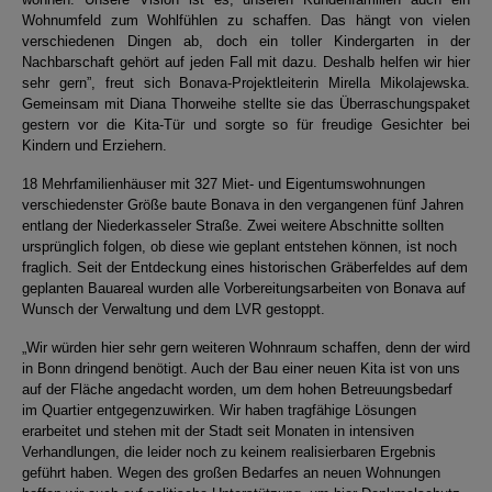
Wohnumfeld zum Wohlfühlen zu schaffen. Das hängt von vielen
verschiedenen Dingen ab, doch ein toller Kindergarten in der
Nachbarschaft gehört auf jeden Fall mit dazu. Deshalb helfen wir hier
sehr gern”, freut sich Bonava-Projektleiterin Mirella Mikolajewska.
Gemeinsam mit Diana Thorweihe stellte sie das Überraschungspaket
gestern vor die Kita-Tür und sorgte so für freudige Gesichter bei
Kindern und Erziehern.
18 Mehrfamilienhäuser mit 327 Miet- und Eigentumswohnungen
verschiedenster Größe baute Bonava in den vergangenen fünf Jahren
entlang der Niederkasseler Straße. Zwei weitere Abschnitte sollten
ursprünglich folgen, ob diese wie geplant entstehen können, ist noch
fraglich. Seit der Entdeckung eines historischen Gräberfeldes auf dem
geplanten Bauareal wurden alle Vorbereitungsarbeiten von Bonava auf
Wunsch der Verwaltung und dem LVR gestoppt.
„Wir würden hier sehr gern weiteren Wohnraum schaffen, denn der wird
in Bonn dringend benötigt. Auch der Bau einer neuen Kita ist von uns
auf der Fläche angedacht worden, um dem hohen Betreuungsbedarf
im Quartier entgegenzuwirken. Wir haben tragfähige Lösungen
erarbeitet und stehen mit der Stadt seit Monaten in intensiven
Verhandlungen, die leider noch zu keinem realisierbaren Ergebnis
geführt haben. Wegen des großen Bedarfes an neuen Wohnungen