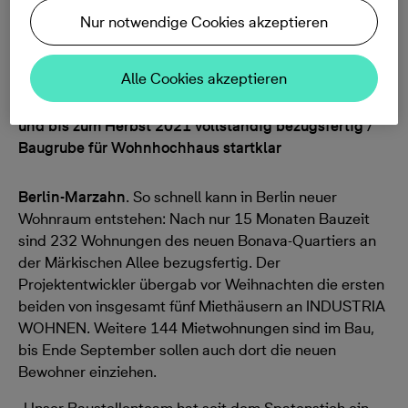
Nur notwendige Cookies akzeptieren
05.02.2021, 09:17
Alle Cookies akzeptieren
Bonava übergibt erste Wohnungen vorzeitig an
Industria Wohnen / Weitere Mietwohnungen im Bau
und bis zum Herbst 2021 vollständig bezugsfertig /
Baugrube für Wohnhochhaus startklar
Berlin-Marzahn
. So schnell kann in Berlin neuer
Wohnraum entstehen: Nach nur 15 Monaten Bauzeit
sind 232 Wohnungen des neuen Bonava-Quartiers an
der Märkischen Allee bezugsfertig. Der
Projektentwickler übergab vor Weihnachten die ersten
beiden von insgesamt fünf Miethäusern an INDUSTRIA
WOHNEN. Weitere 144 Mietwohnungen sind im Bau,
bis Ende September sollen auch dort die neuen
Bewohner einziehen.