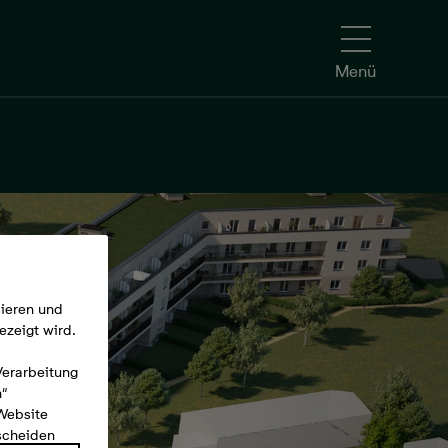
Menü
mieren und
ezeigt wird.
Verarbeitung
n“
 Website
tscheiden