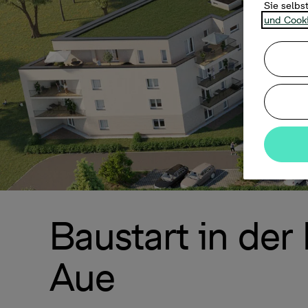
Sie selbs
und Cooki
Baustart in der
Aue