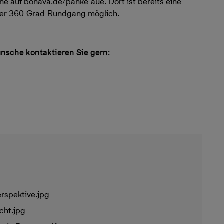
ne auf
bonava.de/panke-aue
. Dort ist bereits eine
n per 360-Grad-Rundgang möglich.
ünsche kontaktieren Sie gern:
rspektive.jpg
cht.jpg