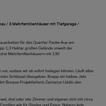
 / 3 Mehrfamilienhäuser mit Tiefgarage /
Bauarbeiten für das Quartier Panke-Aue am
app 1,3 Hektar großen Gelände unweit der
 drei Mehrfamilienhäusern mit 130
vor, sodass wir ab sofort loslegen können. Läuft alles
sten Schlüssel übergeben. Knapp ein halbes Jahr
klärt Bonava-Projektleiterin Zannatun Uddin den
ei, drei oder vier Zimmer und eigenen sich mit circa
amilien wie für Singles und Paare. Nahezu jede