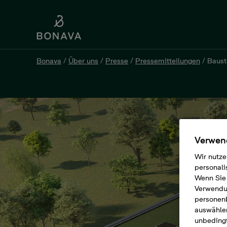
Bonava
/
Über uns
/
Presse
/
Pressemitteilungen
/
Baust
Verwend
Wir nutze
personali
Wenn Sie 
Verwendun
personen
auswählen
unbedingt