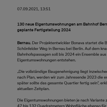
07.09.2021, 13:51
130 neue Eigentumswohnungen am Bahnhof Bernau
geplante Fertigstellung 2024
Bernau.
Der Projektentwickler Bonava startet die 
Schönfelder Weg in Bernau bei Berlin. Auf dem kn
Bahnhofspassagen soll bis 2024 ein Ensemble aus
Eigentumswohnungen entstehen.
„Die vollständige Baugenehmigung liegt inzwischen 
nach Plan, werden wir zum Jahresende 2023 die er
später sollte das gesamte Quartier fertig sein”, er
aktuellen Zeitplan.
Die Eigentumswohnungen bieten je nach Variante zw
47 bis 132 Quadratmetern Wohnfläche ebenso für F