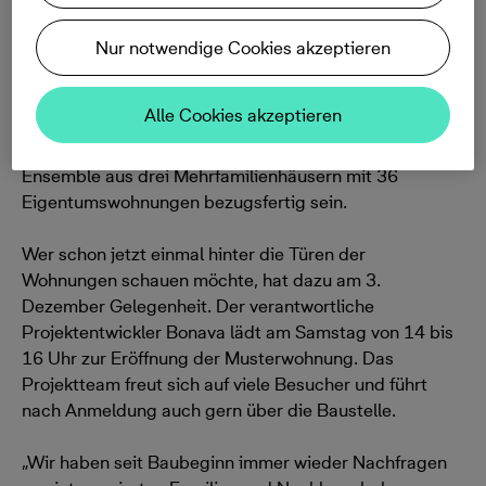
30.11.2022, 09:00
Nur notwendige Cookies akzeptieren
An der Alsentraße in Uetersen gehen die Bauarbeiten
Alle Cookies akzeptieren
für die Wohnanlage Rosenredder mit großen Schritten
voran. Spätestens in einem Jahr soll das gesamte
Ensemble aus drei Mehrfamilienhäusern mit 36
Eigentumswohnungen bezugsfertig sein.
Wer schon jetzt einmal hinter die Türen der
Wohnungen schauen möchte, hat dazu am 3.
Dezember Gelegenheit. Der verantwortliche
Projektentwickler Bonava lädt am Samstag von 14 bis
16 Uhr zur Eröffnung der Musterwohnung. Das
Projektteam freut sich auf viele Besucher und führt
nach Anmeldung auch gern über die Baustelle.
„Wir haben seit Baubeginn immer wieder Nachfragen