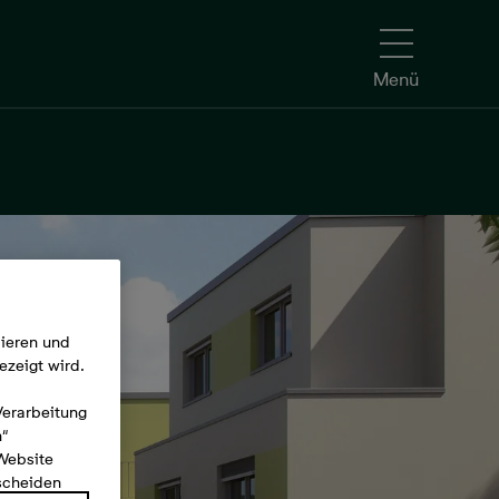
Menü
mieren und
ezeigt wird.
Verarbeitung
n“
 Website
tscheiden