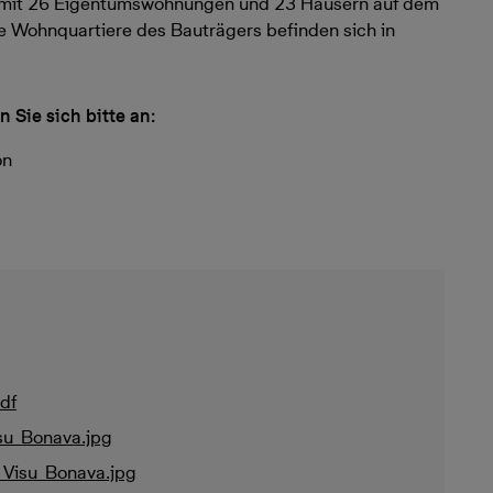
mit 26 Eigentumswohnungen und 23 Häusern auf dem
e Wohnquartiere des Bauträgers befinden sich in
Sie sich bitte an:
on
df
su_Bonava.jpg
_Visu_Bonava.jpg