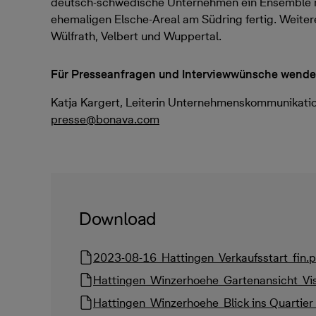
deutsch-schwedische Unternehmen ein Ensemble 
ehemaligen Elsche-Areal am Südring fertig. Weiter
Wülfrath, Velbert und Wuppertal.
Für Presseanfragen und Interviewwünsche wenden 
Katja Kargert, Leiterin Unternehmenskommunikati
presse@bonava.com
Download
2023-08-16_Hattingen_Verkaufsstart_fin.p
Hattingen_Winzerhoehe_Gartenansicht_Vi
Hattingen_Winzerhoehe_Blick ins Quartier