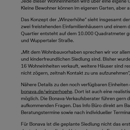
Jede dieser Wohneinheiten wird über eine eigene 
Kleine Bewohner können im eigenen Garten, aber au
Das Konzept der „Winzerhöhe“ sieht insgesamt de
zwei freistehenden Einfamilienhäusern und einem 
Quartier entsteht auf dem 10.000 Quadratmeter g
und Wuppertaler Straße.
„Mit dem Wohnbauvorhaben sprechen wir vor allem j
und kinderfreundlichen Siedlung sind. Bisher wurd
16 Wohneinheiten verkauft, weitere Häuser sind rese
nicht zögern, zeitnah Kontakt zu uns aufzunehmen“,
Nähere Details zu den noch verfügbaren Einheiten e
bonava.de/winzerhoehe
. Dort ist auch eine reali
möglich. Die Bonava-Verkaufsberater führen gern d
aufkommenden Fragen. Das Info Büro direkt am Bauf
Beratungstermine sowie nach individueller Termin
Für Bonava ist die geplante Siedlung nicht das er