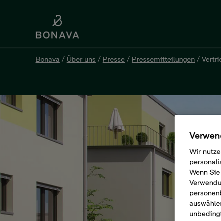
Bonava
/
Über uns
/
Presse
/
Pressemitteilungen
/
Vertr
Verwend
Wir nutze
personali
Wenn Sie 
Verwendun
personen
auswählen
unbedingt