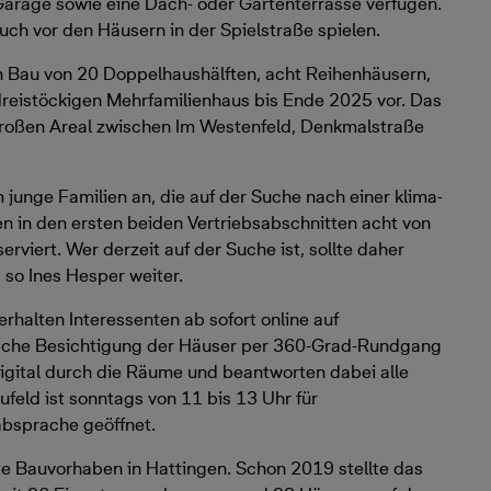
Garage sowie eine Dach- oder Gartenterrasse verfügen.
ch vor den Häusern in der Spielstraße spielen.
n Bau von 20 Doppelhaushälften, acht Reihenhäusern,
dreistöckigen Mehrfamilienhaus bis Ende 2025 vor. Das
roßen Areal zwischen Im Westenfeld, Denkmalstraße
unge Familien an, die auf der Suche nach einer klima-
en in den ersten beiden Vertriebsabschnitten acht von
rviert. Wer derzeit auf der Suche ist, sollte daher
 so Ines Hesper weiter.
rhalten Interessenten ab sofort online auf
stische Besichtigung der Häuser per 360-Grad-Rundgang
igital durch die Räume und beantworten dabei alle
eld ist sonntags von 11 bis 13 Uhr für
absprache geöffnet.
ste Bauvorhaben in Hattingen. Schon 2019 stellte das