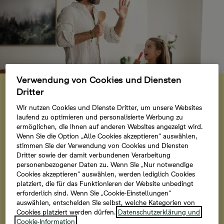
Zuhause ist, wo Sie einfach
Verwendung von Cookies und Diensten
Dritter
Sie selbst sein können
Wir nutzen Cookies und Dienste Dritter, um unsere Websites
laufend zu optimieren und personalisierte Werbung zu
Zuhause ist, wo Sie die Welt draußen lassen können
ermöglichen, die Ihnen auf anderen Websites angezeigt wird.
und Sie selbst sein dürfen, ganz ohne Kompromisse.
Wenn Sie die Option „Alle Cookies akzeptieren“ auswählen,
Dort, wo Sie den Anzug gegen Ihre
stimmen Sie der Verwendung von Cookies und Diensten
Dritter sowie der damit verbundenen Verarbeitung
Lieblingsjogginghose tauschen. Wo Sie spätabends
personenbezogener Daten zu. Wenn Sie „Nur notwendige
direkt aus dem Kühlschrank naschen. Einfach
Cookies akzeptieren“ auswählen, werden lediglich Cookies
lossingen, auch wenn Sie keinen Ton treffen. Zuhause
platziert, die für das Funktionieren der Website unbedingt
bedeutet: Freiheit. Egal ob allein, mit Freunden oder
erforderlich sind. Wenn Sie „Cookie-Einstellungen“
auswählen, entscheiden Sie selbst, welche Kategorien von
mit Ihrer Familie. Hier müssen Sie sich nicht verstellen.
Cookies platziert werden dürfen.
Datenschutzerklärung und
Cookie-Information