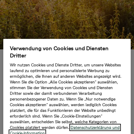
Verwendung von Cookies und Diensten
Dritter
Midsommar
Wir nutzen Cookies und Dienste Dritter, um unsere Websites
laufend zu optimieren und personalisierte Werbung zu
ermöglichen, die Ihnen auf anderen Websites angezeigt wird.
Wenn Sie die Option „Alle Cookies akzeptieren“ auswählen,
stimmen Sie der Verwendung von Cookies und Diensten
Für viele Schweden ist Midsommar das
Dritter sowie der damit verbundenen Verarbeitung
wichtigste Ereignis des Jahres und eine
personenbezogener Daten zu. Wenn Sie „Nur notwendige
wunderbare Art den Sommer zu feiern. Deshalb
Cookies akzeptieren“ auswählen, werden lediglich Cookies
wird es an der Zeit dieses Fest in Ihre
platziert, die für das Funktionieren der Website unbedingt
Nachbarschaft zu bringen.
erforderlich sind. Wenn Sie „Cookie-Einstellungen“
auswählen, entscheiden Sie selbst, welche Kategorien von
Cookies platziert werden dürfen.
Datenschutzerklärung und
Mit ein paar Tipps gelingt Ihnen diese wunderschöne
Cookie-Information