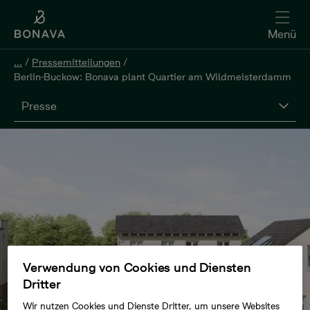
Menü
...
/
Pressemitteilungen
/
Berlin-Buckow: Bonava plant Quartier am Wildmeisterdamm
Presse
Verwendung von Cookies und Diensten
Dritter
Wir nutzen Cookies und Dienste Dritter, um unsere Websites